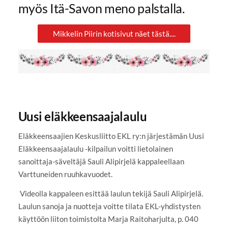
myös Itä-Savon meno palstalla.
Mikkelin Piirin kotisivut näet tästä....
Uusi eläkkeensaajalaulu
Eläkkeensaajien Keskusliitto EKL ry:n järjestämän Uusi
Eläkkeensaajalaulu -kilpailun voitti lietolainen
sanoittaja-säveltäjä Sauli Alipirjelä kappaleellaan
Varttuneiden ruuhkavuodet.
Videolla kappaleen esittää laulun tekijä Sauli Alipirjelä.
Laulun sanoja ja nuotteja voitte tilata EKL-yhdistysten
käyttöön liiton toimistolta Marja Raitoharjulta, p. 040