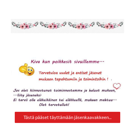
Tästä pääset täyttämään jäsenkaavakkeen...